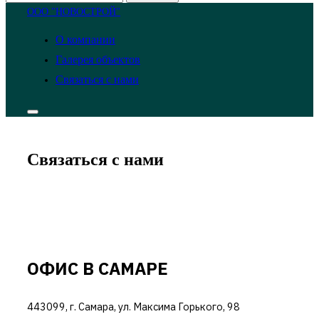
по:
Перейти
ООО "НОВОСТРОЙ"
к
О компании
содержимому
Галерея объектов
Связаться с нами
Переключить
боковую
панель
и
Связаться с нами
навигацию
ОФИС В САМАРЕ
443099, г. Самара, ул. Максима Горького, 98